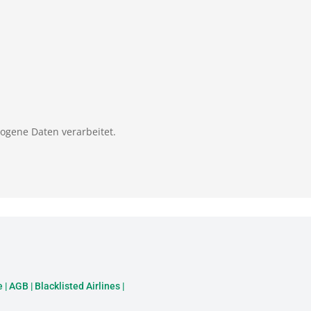
zogene Daten verarbeitet.
e
|
AGB
|
Blacklisted Airlines
|