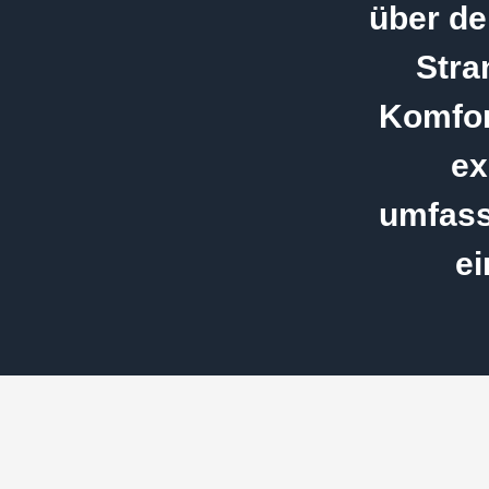
über de
Stra
Komfor
ex
umfass
ei