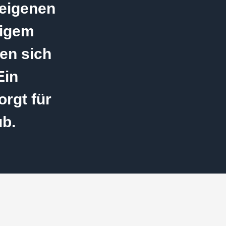
leigenen
tigem
en sich
Ein
rgt für
ub.